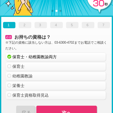
1
2
3
4
5
6
7
お持ちの資格は？
必須
※下記の資格に該当しない方は、03-6300-4702までお電話でご相談く
ださい。
保育士・幼稚園教諭両方
保育士
幼稚園教諭
栄養士
保育士資格取得見込
戻る
次へ