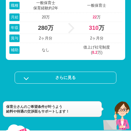
一般保育士
職種
一般保育士
保育経験約2年
月給
20万
22
万
280万
310
万
年収
賞与
2ヶ月分
2ヶ月分
借上げ社宅制度
補助
なし
(
8.2
万)
さらに見る
保育士さんのご希望条件が叶うよう
給料や待遇の交渉面もサポートします！