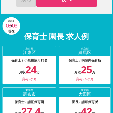
2026年
08
/
06
現在
保育士 園長 求人例
東京都
東京都
江東区
練馬区
保育士 / 小規模認可19名
保育士 / 病院内保育所
24
25
月収
万
月収
万
賞与2ケ月
賞与2.5ケ月
東京都
東京都
調布市
大田区
保育士 / 認証保育園
園長 / 認可保育所
27.4
42