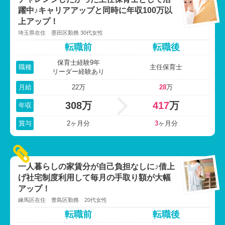
躍中♪
キャリアアップと同時に年収100万以
上アップ！
埼玉県在住 墨田区勤務 30代女性
転職前
転職後
保育士経験9年
職種
主任保育士
リーダー経験あり
月給
22万
28
万
308万
417
万
年収
賞与
2ヶ月分
3
ヶ月分
一人暮らしの家賃分が自己負担なしに♪
借上
げ社宅制度利用して毎月の手取り額が大幅
アップ！
練馬区在住 豊島区勤務 20代女性
転職前
転職後