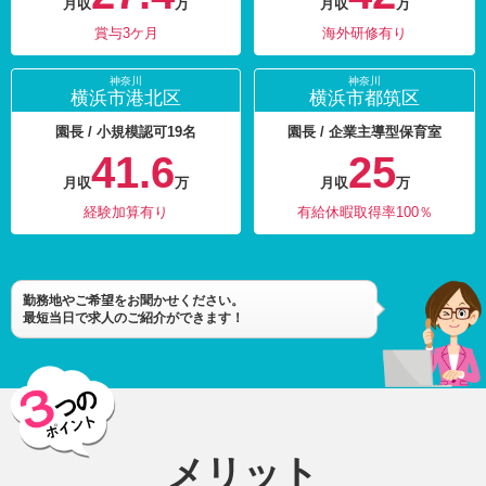
月収
万
月収
万
賞与3ケ月
海外研修有り
神奈川
神奈川
横浜市港北区
横浜市都筑区
園長 / 小規模認可19名
園長 / 企業主導型保育室
41.6
25
月収
万
月収
万
経験加算有り
有給休暇取得率100％
勤務地やご希望をお聞かせください。
最短当日で求人のご紹介ができます！
メリット