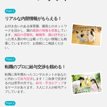
Point 1
リアルな内部情報がもらえる！
お付き合いのある保育園、園長とのネットワ
ークを活かし、園の
最新の情報を収集
してい
ます。
施設の雰囲気、離職率、園の評判
とい
った求人票の中には載っていない情報にも精
通していますので、お気軽にご相談くださ
い。
Point 2
転職のプロに給与交渉を頼める！
転職に長年携わったコンサルタントがあなた
に代わって
給与交渉
します！ご自身で交渉す
るのは苦手の方でも、
給与・手当がアップ
す
るケースがあります。３人に２人が給与アッ
プしています。
Point 3